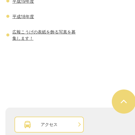
平成19年度
平成18年度
広報こうげの表紙を飾る写真を募
集します！
アクセス