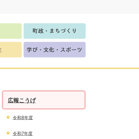
広報こうげ
令和8年度
令和7年度