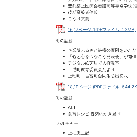
豊前築上医師会看護高等専修学校 
後期高齢者健診
こうげ文芸
16,17ページ (PDFファイル: 1.2MB)
町の話題
企業版ふるさと納税の寄附をいただ
「心と心をつなごう発表会」が開催
デジタル紙芝居で人権教室
上毛町教育委員会だより
上毛町・吉富町合同消防出初式
18,19ページ (PDFファイル: 544.2K
町の話題
ALT
食育レシピ 春菊のかき揚げ
カルチャー
上毛風土記