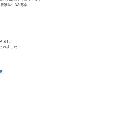
准看護学生3次募集
きました
されました
B)