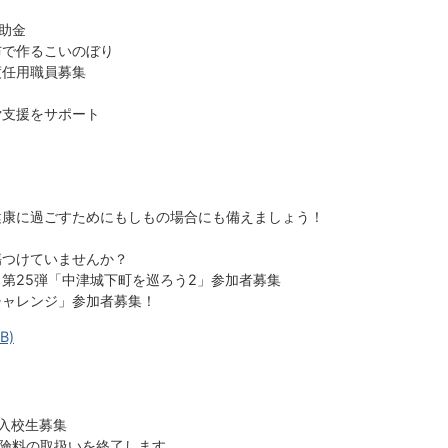
助金
布で作るこいのぼり
度任用職員募集
労支援をサポート
健康に過ごすためにもしもの場合にも備えましょう！
傷つけていませんか？
ト第25弾「中津城下町を巡ろう2」参加者募集
ーツチャレンジ」参加者募集！
B)
般入校生募集
険料の取扱いを終了します