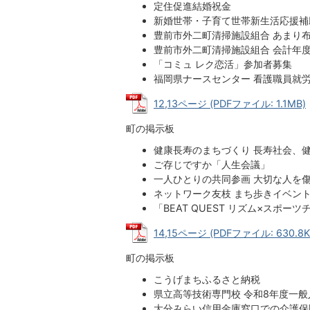
定住促進結婚祝金
新婚世帯・子育て世帯新生活応援補
豊前市外二町清掃施設組合 あまり
豊前市外二町清掃施設組合 会計年
「コミュ レク恋活」参加者募集
福岡県ナースセンター 看護職員就
12,13ページ (PDFファイル: 1.1MB)
町の掲示板
健康長寿のまちづくり 長寿社会、
ご存じですか「人生会議」
一人ひとりの共同参画 大切な人を
ネットワーク友枝 まち歩きイベン
「BEAT QUEST リズム×スポ
14,15ページ (PDFファイル: 630.8K
町の掲示板
こうげまちふるさと納税
県立高等技術専門校 令和8年度一
大分みらい信用金庫窓口での介護保