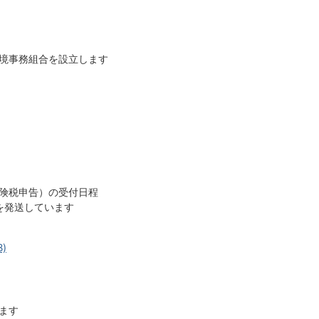
境事務組合を設立します
険税申告）の受付日程
を発送しています
B)
ます