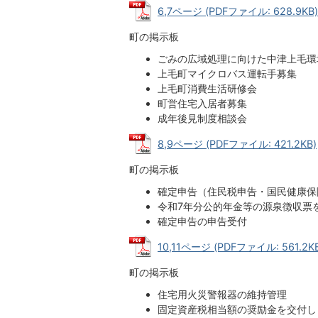
6,7ページ (PDFファイル: 628.9KB)
町の掲示板
ごみの広域処理に向けた中津上毛環
上毛町マイクロバス運転手募集
上毛町消費生活研修会
町営住宅入居者募集
成年後見制度相談会
8,9ページ (PDFファイル: 421.2KB)
町の掲示板
確定申告（住民税申告・国民健康保
令和7年分公的年金等の源泉徴収票
確定申告の申告受付
10,11ページ (PDFファイル: 561.2K
町の掲示板
住宅用火災警報器の維持管理
固定資産税相当額の奨励金を交付し