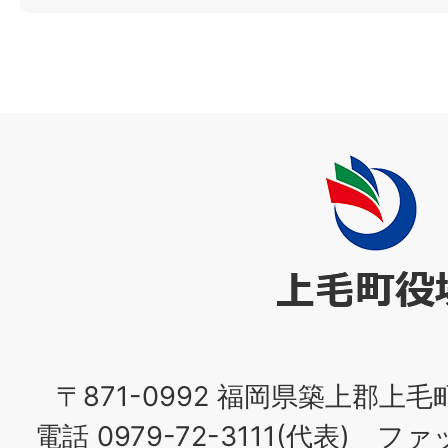
上
毛
町
役
場
〒871-0992 福岡県築上郡上毛
電話 0979-72-3111(代表) ファッ