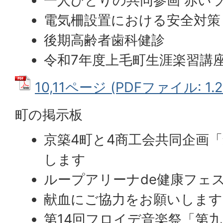
一人ひとりの共同参画 赤い
電気柵設置における安全対策
後期高齢者歯科健診
令和7年度上毛町生涯楽習講
10,11ページ (PDFファイル: 1.2
町の掲示板
京築4町と4商工会共同企画
します
ループアリーナde健康フェ
献血にご協力をお願いします
第14回フロイデ音楽祭「第