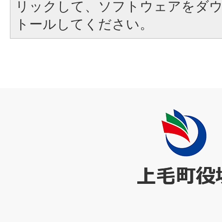
リックして、ソフトウェアをダ
トールしてください。
上
毛
町
役
場