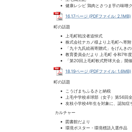
健康レシピ 鶏肉とさつま芋の味噌
16,17ページ (PDFファイル: 2.1MB)
町の話題
上毛町戦没者追悼式
株式会社ナカノ様より上毛町へ寄附
「九十九氏絵画寄贈式」をげんきの
教育委員会だより 上毛町 令和7年
「第20回上毛町軟式野球大会」開
18,19ページ (PDFファイル: 1.6MB)
町の話題
こうげまちふるさと納税
上毛中学校卓球部（女子）第56回
友枝小学校4年生を対象に、認知症
カルチャー
図書館だより
環境ポスター・環境標語入選作品