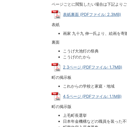
ページごとに閲覧したい場合は下記よりご
表紙裏面 (PDFファイル: 2.3MB)
表紙
画家 九十九 伸一氏より、絵画を
裏面
こうげ大池灯の祭典
こうげのたから
2,3ページ (PDFファイル: 1.7MB)
町の掲示板
これからの学校と家庭・地域
4,5ページ (PDFファイル: 1.1MB)
町の掲示版
上毛町長選挙
日本年金機構などの職員を装った不