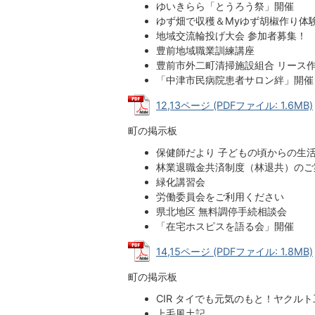
ゆいきらら「とうろう祭」開催
ゆず畑で収穫＆Myゆず胡椒作り体
地域交流輪投げ大会 参加者募集！
豊前地域職業訓練講座
豊前市外二町清掃施設組合 リース
「中津市民病院患者サロン絆」開催
12,13ページ (PDFファイル: 1.6MB)
町の掲示板
保健師だより 子どもの頃からの生
林業退職金共済制度（林退共）のご
緑化講習会
労働委員会をご利用ください
県北地区 無料調停手続相談会
「在宅ホスピスを語る会」開催
14,15ページ (PDFファイル: 1.8MB)
町の掲示板
CIR タイでも元気のもと！ヤクル
上毛風土記