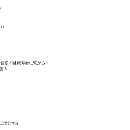
験
作り
活習慣が健康寿命に繋がる？
案内
ト工場見学記