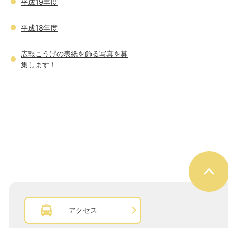
平成19年度
平成18年度
広報こうげの表紙を飾る写真を募
集します！
アクセス