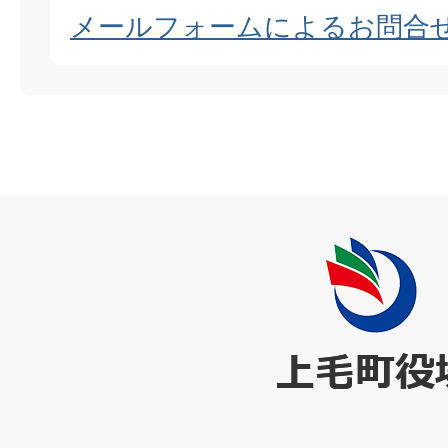
メールフォームによるお問合
上
毛
町
役
場