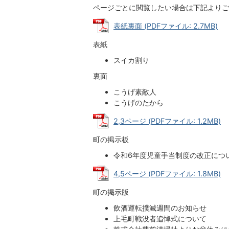
ページごとに閲覧したい場合は下記よりご
表紙裏面 (PDFファイル: 2.7MB)
表紙
スイカ割り
裏面
こうげ素敵人
こうげのたから
2,3ページ (PDFファイル: 1.2MB)
町の掲示板
令和6年度児童手当制度の改正につ
4,5ページ (PDFファイル: 1.8MB)
町の掲示版
飲酒運転撲滅週間のお知らせ
上毛町戦没者追悼式について