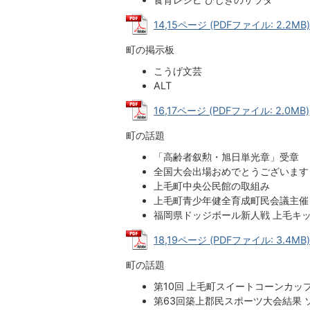
14,15ページ (PDFファイル: 2.2MB)
町の掲示板
こうげ文芸
ALT
16,17ページ (PDFファイル: 2.0MB)
町の話題
「高齢者叙勲・旭日単光章」受章
全国大会出場おめでとうございます
上毛町中央公民館の取組み
上毛町青少年健全育成町民会議主催
福岡県ドッジボール新人戦 上毛キ
18,19ページ (PDFファイル: 3.4MB)
町の話題
第10回 上毛町スイートコーンカッ
第63回築上郡民スポーツ大会結果