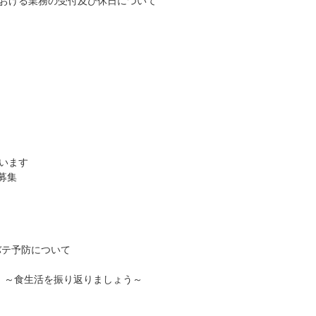
おける業務の受付及び休日について
います
募集
バテ予防について
日」～食生活を振り返りましょう～