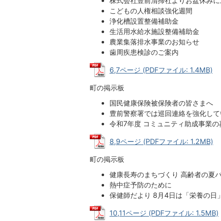
株式会社豊前清掃社よりお盆休みに
こどもの人権相談強化週間
浄化槽設置整備補助金
生活用水給水施設整備補助金
農業集落排水事業のお知らせ
歯周疾患検診のご案内
6,7ページ (PDFファイル: 1.4MB)
町の掲示板
国民健康保険被保険者の皆さまへ
豊前警察署では巡回連絡を強化して
令和7年度 コミュニティ助成事業の
8,9ページ (PDFファイル: 1.2MB)
町の掲示板
健康長寿のまちづくり 高齢者の夏
熱中症予防のために
保健師だより 8月4日は「栄養の
10,11ページ (PDFファイル: 1.5MB)