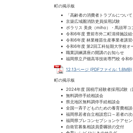
町の掲示板
「高齢者の消費者トラブルについて
京築広域圏消防吏員採用試験
ポラリス 美炎（miho）・馬頭琴
令和6年度 豊前市外二町清掃施設組
令和6年度 林業種苗生産事業者講習
令和6年度 第2回工科短期大学校オ
職業訓練講座の開講のお知らせ
福岡県立戸畑高等技術専門校 令和6
12,13ページ (PDFファイル: 1.8MB)
町の掲示板
2024年度 国税庁経験者採用試験
無料調停手続相談会
県北地区無料調停手続相談会
全国一斉子どものための養育費相談
福岡県若者自立相談窓口～若者の次
福岡県プレコンセプションケアセン
自衛官募集相談員委嘱状の交付
食育レシピ ひじきのサラダ