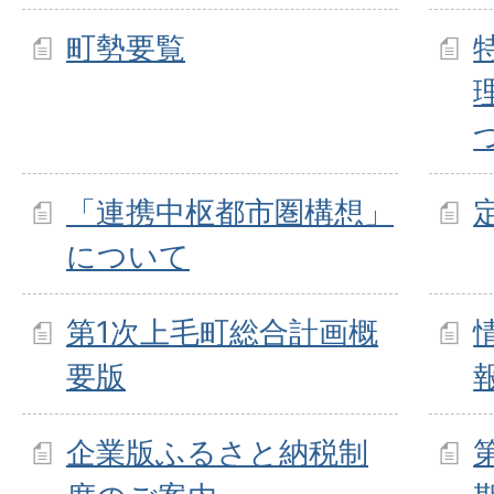
町勢要覧
「連携中枢都市圏構想」
について
第1次上毛町総合計画概
要版
企業版ふるさと納税制