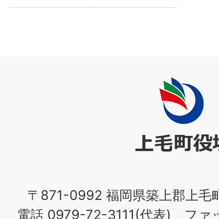
上
毛
町
役
場
〒871-0992 福岡県築上郡上毛
電話 0979-72-3111(代表) ファッ