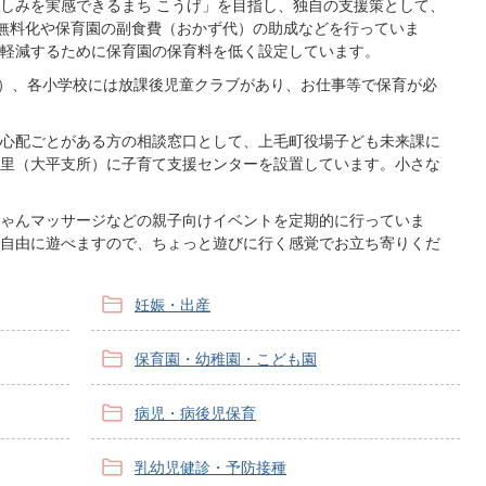
しみを実感できるまち こうげ」を目指し、独自の支援策として、
無料化や保育園の副食費（おかず代）の助成などを行っていま
軽減するために保育園の保育料を低く設定しています。
園）、各小学校には放課後児童クラブがあり、お仕事等で保育が必
心配ごとがある方の相談窓口として、上毛町役場子ども未来課に
里（大平支所）に子育て支援センターを設置しています。小さな
ゃんマッサージなどの親子向けイベントを定期的に行っていま
自由に遊べますので、ちょっと遊びに行く感覚でお立ち寄りくだ
妊娠・出産
保育園・幼稚園・こども園
病児・病後児保育
乳幼児健診・予防接種