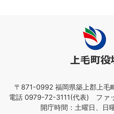
上
毛
町
役
場
〒871-0992 福岡県築上郡上毛
電話 0979-72-3111(代表) ファッ
開庁時間：土曜日、日