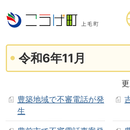
令和6年11月
更
豊築地域で不審電話が発
生