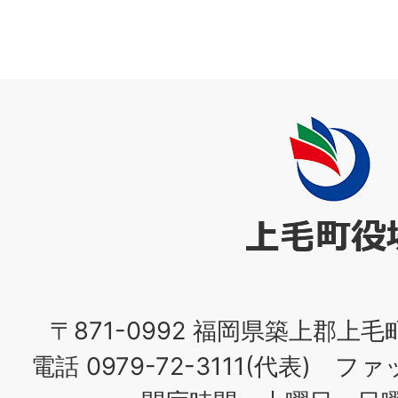
上
毛
町
役
場
〒871-0992 福岡県築上郡上毛
電話 0979-72-3111(代表) ファッ