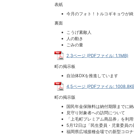
表紙
今月のフォト！トルコギキョウが綺
裏面
こうげ素敵人
人の動き
ごみの量
2,3ページ (PDFファイル: 1.1MB)
町の掲示板
自治体DXを推進しています
4,5ページ (PDFファイル: 1008.8KB
町の掲示版
国民年金保険料は納付期限までに納
見守り対象者への訪問について
「上毛町プレミアム商品券」を利用
5月12日は「民生委員・児童委員の
福岡県広域接種会場での新型コロナ