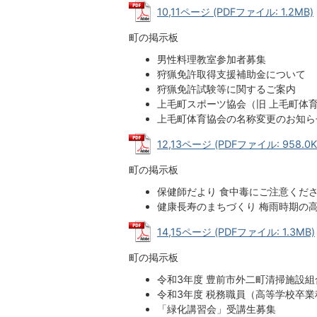
10,11ページ (PDFファイル: 1.2MB)
町の掲示板
男性料理教室参加者募集
狩猟免許取得支援補助金について
狩猟免許試験等に関するご案内
上毛町スポーツ協会（旧 上毛町体
上毛町体育協会の名称変更のお知ら
12,13ページ (PDFファイル: 958.0K
町の掲示板
保健師だより 食中毒にご注意くだ
健康長寿のまちづくり 梅雨時期の
14,15ページ (PDFファイル: 1.3MB)
町の掲示板
令和3年度 豊前市外二町清掃施設組
令和3年度 税務職員（高等学校卒
「緑化講習会」受講生募集