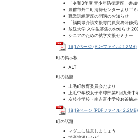
「令和3年度 青少年防衛講座」参
豊前市外二町清掃センターよりゴミ
職業訓練講座の開講のお知らせ
「福岡県介護支援専門員実務研修受
放送大学 入学生募集のお知らせ 20
シニアのための就学支援セミナー
16,17ページ (PDFファイル: 1.2MB)
町の掲示板
ALT
町の話題
上毛町教育委員会だより
上毛中学校女子卓球部第6回九州中
友枝小学校・南吉富小学校お茶摘み
18,19ページ (PDFファイル: 2.2MB)
町の話題
マダニに注意しましょう！
地産地消レシピ