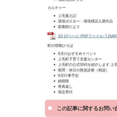
カルチャー
上毛風土記
環境ポスター・環境標語入選作品
図書館だより
20,21ページ (PDFファイル: 1.2MB)
町の情報ひろば
6月のおすすめイベント
上毛町子育て支援センター
上毛町の公式SNSを紹介します 上
夜間・休日の救急診療（相談）
6月行事予定
納期限
香典返し
篤志寄付
この記事に関するお問い