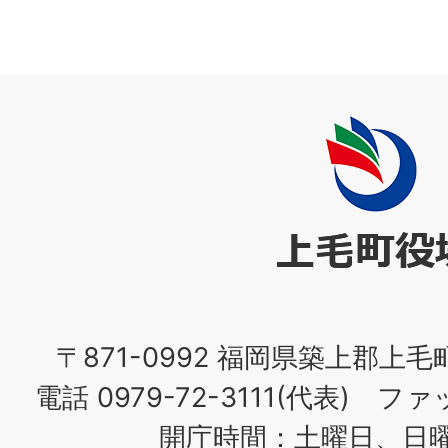
上
毛
町
役
場
〒871-0992 福岡県築上郡上毛
電話 0979-72-3111(代表) ファッ
開庁時間：土曜日、日