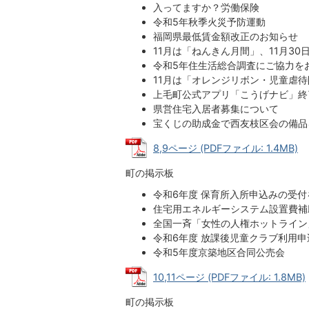
入ってますか？労働保険
令和5年秋季火災予防運動
福岡県最低賃金額改正のお知らせ
11月は「ねんきん月間」、11月30
令和5年住生活総合調査にご協力を
11月は「オレンジリボン・児童虐
上毛町公式アプリ「こうげナビ」終
県営住宅入居者募集について
宝くじの助成金で西友枝区会の備品
8,9ページ (PDFファイル: 1.4MB)
町の掲示板
令和6年度 保育所入所申込みの受
住宅用エネルギーシステム設置費補
全国一斉「女性の人権ホットライン
令和6年度 放課後児童クラブ利用
令和5年度京築地区合同公売会
10,11ページ (PDFファイル: 1.8MB)
町の掲示板