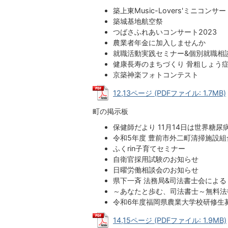
築上東Music-Lovers'ミニコン
築城基地航空祭
つばさふれあいコンサート2023
農業者年金に加入しませんか
就職活動実践セミナー&個別就職相
健康長寿のまちづくり 骨粗しょう
京築神楽フォトコンテスト
12,13ページ (PDFファイル: 1.7MB)
町の掲示板
保健師だより 11月14日は世界糖尿
令和5年度 豊前市外二町清掃施設組
ふくrin子育てセミナー
自衛官採用試験のお知らせ
日曜労働相談会のお知らせ
県下一斉 法務局&司法書士会によ
～あなたと歩む、司法書士～無料法
令和6年度福岡県農業大学校研修生
14,15ページ (PDFファイル: 1.9MB)