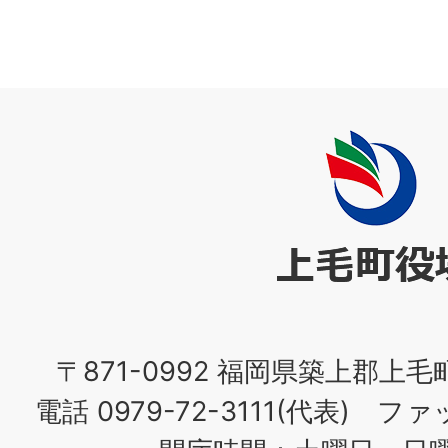
上
毛
町
役
場
〒871-0992 福岡県築上郡上毛
電話 0979-72-3111(代表) ファッ