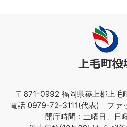
上
毛
町
役
場
〒871-0992 福岡県築上郡上毛
電話 0979-72-3111(代表) ファッ
開庁時間：土曜日、日