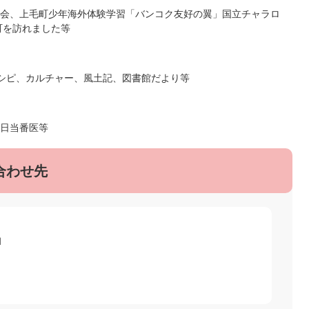
演会、上毛町少年海外体験学習「バンコク友好の翼」国立チャラロ
町を訪れました等
シピ、カルチャー、風土記、図書館だより等
日当番医等
合わせ先
1