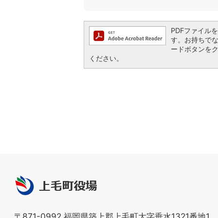
PDFファイルを閲
す。お持ちでない方
ードボタンを
ください。
上
毛
町
〒871-0992 福岡県築上郡上毛町大字垂水1321番地1