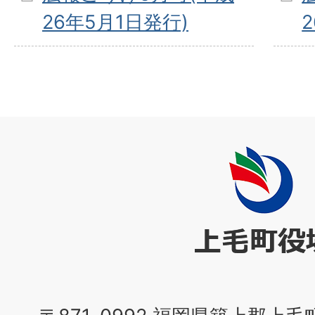
26年5月1日発行)
上
毛
町
役
場