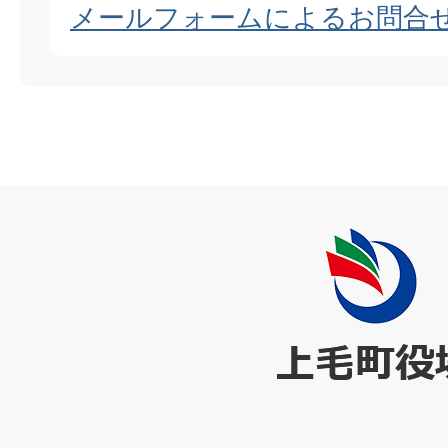
メールフォームによるお問合
上
毛
町
役
場