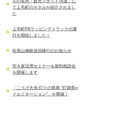
ルの名所・観光スポット16選」に
て上毛町のホタルが紹介されまし
た
上毛町PRラッピングトラックの運
行を開始しました！
松尾山修験道回峰行のお知らせ
空き家活用セミナー＆個別相談会
を開催します
「こうげ大池 灯りの祭典 ”灯籠祭×
イルミネーション”」を開催！