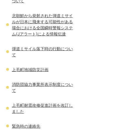
ついて
北朝鮮から発射された弾道ミサイ
ルが日本に飛来する可能性がある
場合における全国瞬時警報システ
ム(Jアラート)による情報伝達
弾道ミサイル落下時の行動につい
て
上毛町地域防災計画
消防団協力事業所表示制度につい
て
上毛町耐震改修促進計画を改訂し
ました
緊急時の連絡先