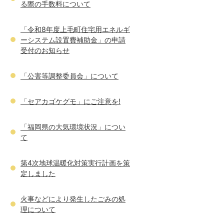
る際の手数料について
「令和8年度上毛町住宅用エネルギ
ーシステム設置費補助金」の申請
受付のお知らせ
「公害等調整委員会」について
「セアカゴケグモ」にご注意を!
「福岡県の大気環境状況」につい
て
第4次地球温暖化対策実行計画を策
定しました
火事などにより発生したごみの処
理について