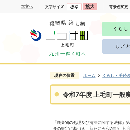
本文へ
文字サイズ
背景色変更
現在の位置
ホーム
くらし・手続
令和7年度 上毛町一
「廃棄物の処理及び清掃に関する法律」第
条の規定に基づき、新たに令和7年度 上