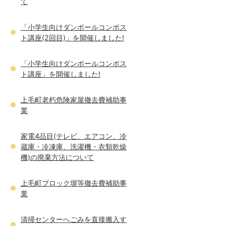
て
「小学生向けダンボールコンポス
ト講座(2回目)」を開催しました!
「小学生向けダンボールコンポス
ト講座」を開催しました!
上毛町老朽危険家屋撤去費補助事
業
家電4品目(テレビ、エアコン、冷
蔵庫・冷凍庫、洗濯機・衣類乾燥
機)の廃棄方法について
上毛町ブロック塀等撤去費補助事
業
清掃センターへごみを直接搬入す