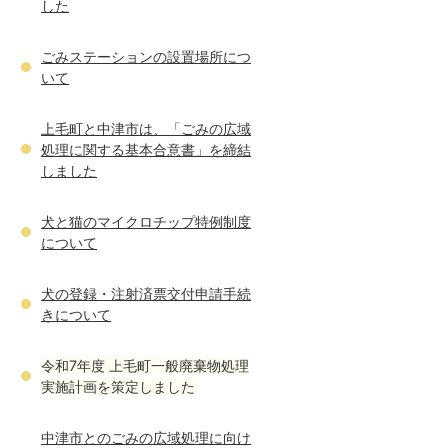
した
ごみステーションの設置場所につ
いて
上毛町と中津市は、「ごみの広域
処理に関する基本合意書」を締結
しました
犬と猫のマイクロチップ特例制度
について
犬の登録・注射済票交付申請手続
きについて
令和7年度 上毛町一般廃棄物処理
実施計画を策定しました
中津市とのごみの広域処理に向け