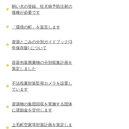
飼い犬の登録、狂犬病予防注射の
接種が必要です
「環境の町」を宣言します
資源とごみの分別ガイドブック(3
年保存版) について
容器包装廃棄物の分別収集計画を
策定しました
不法投棄対策監視カメラを設置し
ています
資源物の集団回収を実施する団体
に奨励金を交付します
上毛町空家等対策計画を策定しま