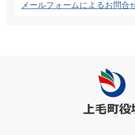
メールフォームによるお問合
上
毛
町
役
場