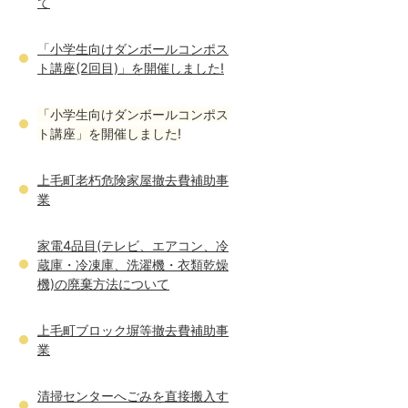
て
「小学生向けダンボールコンポス
ト講座(2回目)」を開催しました!
「小学生向けダンボールコンポス
ト講座」を開催しました!
上毛町老朽危険家屋撤去費補助事
業
家電4品目(テレビ、エアコン、冷
蔵庫・冷凍庫、洗濯機・衣類乾燥
機)の廃棄方法について
上毛町ブロック塀等撤去費補助事
業
清掃センターへごみを直接搬入す