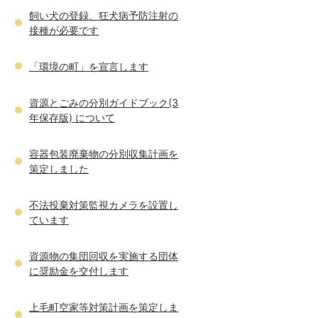
飼い犬の登録、狂犬病予防注射の
接種が必要です
「環境の町」を宣言します
資源とごみの分別ガイドブック(3
年保存版) について
容器包装廃棄物の分別収集計画を
策定しました
不法投棄対策監視カメラを設置し
ています
資源物の集団回収を実施する団体
に奨励金を交付します
上毛町空家等対策計画を策定しま