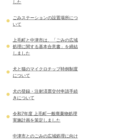
した
ごみステーションの設置場所につ
いて
上毛町と中津市は、「ごみの広域
処理に関する基本合意書」を締結
しました
犬と猫のマイクロチップ特例制度
について
犬の登録・注射済票交付申請手続
きについて
令和7年度 上毛町一般廃棄物処理
実施計画を策定しました
中津市とのごみの広域処理に向け