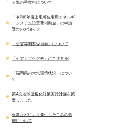
る際の手数料について
「令和8年度上毛町住宅用エネルギ
ーシステム設置費補助金」の申請
受付のお知らせ
「公害等調整委員会」について
「セアカゴケグモ」にご注意を!
「福岡県の大気環境状況」につい
て
第4次地球温暖化対策実行計画を策
定しました
火事などにより発生したごみの処
理について