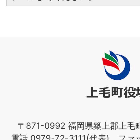
上
毛
町
役
場
〒871-0992 福岡県築上郡上毛
電話 0979-72-3111(代表) ファッ