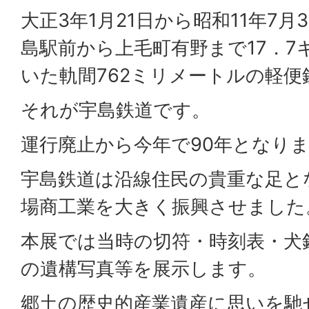
大正3年1月21日から昭和11年7月
島駅前から上毛町有野まで17．7
いた軌間762ミリメートルの軽
それが宇島鉄道です。
運行廃止から今年で90年となり
宇島鉄道は沿線住民の貴重な足と
場商工業を大きく振興させました
本展では当時の切符・時刻表・犬
の遺構写真等を展示します。
郷土の歴史的産業遺産に思いを馳