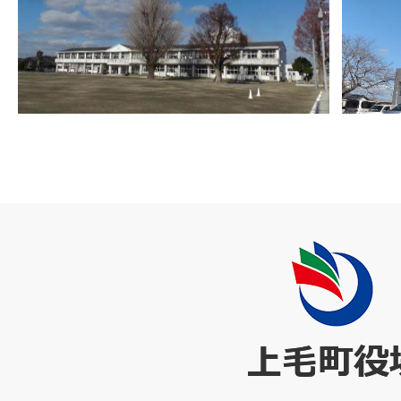
上
毛
町
役
場