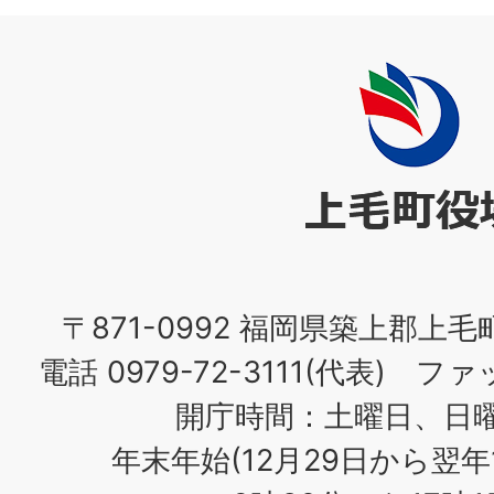
上
毛
町
役
場
〒871-0992 福岡県築上郡上毛
電話 0979-72-3111(代表) ファッ
開庁時間：土曜日、日
年末年始(12月29日から翌年