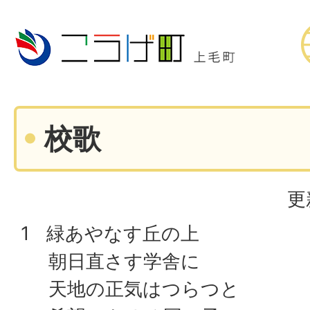
校歌
更
1 緑あやなす丘の上
朝日直さす学舎に
天地の正気はつらつと