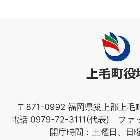
上
毛
町
役
場
〒871-0992 福岡県築上郡上毛
電話 0979-72-3111(代表) ファッ
開庁時間：土曜日、日