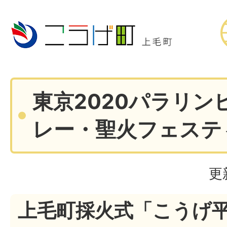
東京2020パラリン
レー・聖火フェステ
更
上毛町採火式「こうげ