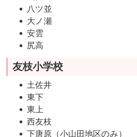
八ツ並
大ノ瀬
安雲
尻高
友枝小学校
土佐井
東下
東上
西友枝
下唐原（小山田地区のみ）