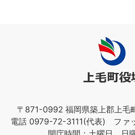
上
毛
町
役
場
〒871-0992 福岡県築上郡上毛
電話 0979-72-3111(代表) ファッ
開庁時間：土曜日、日