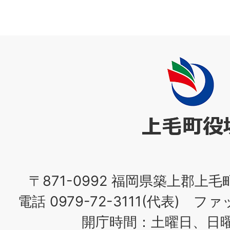
上
毛
町
役
場
〒871-0992 福岡県築上郡上毛
電話 0979-72-3111(代表) ファッ
開庁時間：土曜日、日