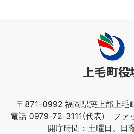
上
毛
町
役
場
〒871-0992 福岡県築上郡上毛
電話 0979-72-3111(代表) ファッ
開庁時間：土曜日、日