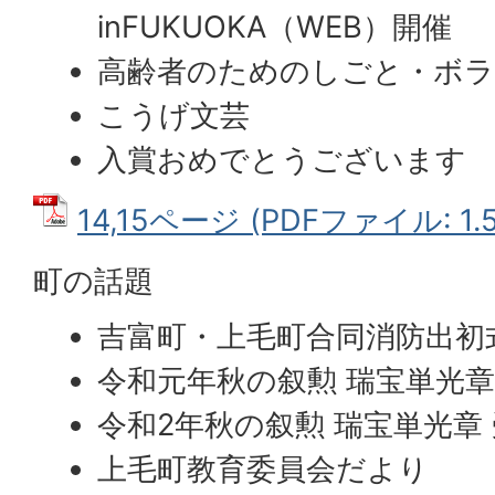
inFUKUOKA（WEB）開催
高齢者のためのしごと・ボラ
こうげ文芸
入賞おめでとうございます
14,15ページ (PDFファイル: 1.
町の話題
吉富町・上毛町合同消防出初
令和元年秋の叙勲 瑞宝単光章
令和2年秋の叙勲 瑞宝単光章
上毛町教育委員会だより