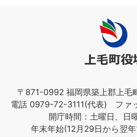
上
毛
町
役
場
〒871-0992 福岡県築上郡上毛
電話 0979-72-3111(代表) ファッ
開庁時間：土曜日、日
年末年始(12月29日から翌年