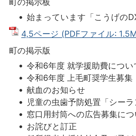
町の掲示板
始まっています「こうげのD
4,5ページ (PDFファイル: 1.5M
町の掲示版
令和6年度 就学援助費につい
令和6年度 上毛町奨学生募集
献血のお知らせ
児童の虫歯予防処置「シーラ
窓口用封筒への広告募集につ
お詫びと訂正