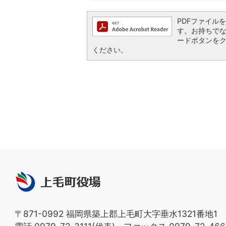
PDFファイルを閲
す。お持ちでない方
ードボタンを
ください。
上
毛
町
〒871-0992 福岡県築上郡上毛町大字垂水1321番地1
役