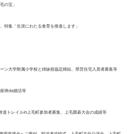
毛の宝」
、特集「生涯にわたる食育を推進します」
ーン大学附属小学校と姉妹校協定締結、県営住宅入居者募集等
座禅de婚活等
験道トレイルin上毛町参加者募集、上毛囲碁大会の成績等
部豪雨義援金へご寄付、戦没者追悼式、上毛町文化公演会、上毛町