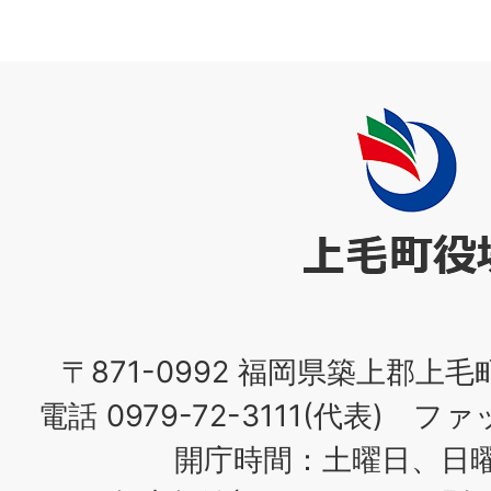
上
毛
町
役
場
〒871-0992 福岡県築上郡上毛
電話 0979-72-3111(代表) ファッ
開庁時間：土曜日、日