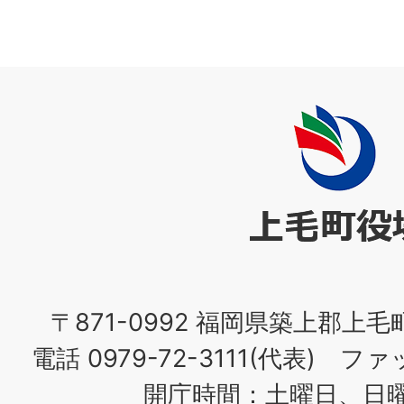
上
毛
町
役
場
〒871-0992 福岡県築上郡上毛
電話 0979-72-3111(代表) ファッ
開庁時間：土曜日、日