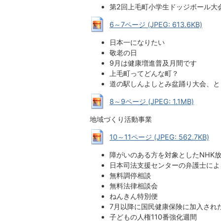
第2回上毛町小学生ドッジボール大
6～7ページ (JPEG: 613.6KB)
日本一になりたい
敬老の日
9月は健康増進普及月間です
上毛町ってどんな町？
道の駅しんよしとみ盆踊り大会、と
8～9ページ (JPEG: 1.1MB)
地域づくり活動事業
10～11ページ (JPEG: 562.7KB)
障がいのある方を対象としたNHK
日本司法支援センターの弁護士によ
無料調停相談
無料法律相談会
ねんきん特別便
7月以降に国民健康保険に加入され
子どもの人権110番強化週間