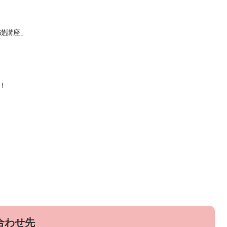
礎講座」
！
合わせ先