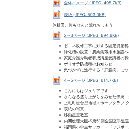
全体イメージ (JPEG: 495.7KB)
表紙 (JPEG: 593.0KB)
休耕田、何もせんと荒れちしもう
2～3ページ (JPEG: 694.6KB)
省エネ改修工事に対する固定資産税
浄化槽の設置・農業集落排水施設へ
家庭介護介助者養成講座受講者の募
ポリオ予防接種のお知らせ
気づかずに進行する「肝臓病」につ
4～5ページ (JPEG: 614.7KB)
こんにちはジュリアです
さらなる盛り上がりをみせた伝統「
上毛町総合型地域スポーツクラブ 
表紙の写真
移動星空教室
内閣総理大臣杯第51回全国空手道
福岡県小学生サッカー・ドッジボー