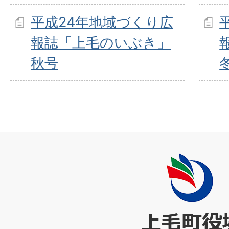
平成24年地域づくり広
報誌「上毛のいぶき」
秋号
上
毛
町
役