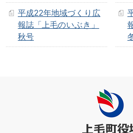
平成22年地域づくり広
報誌「上毛のいぶき」
秋号
上
毛
町
役