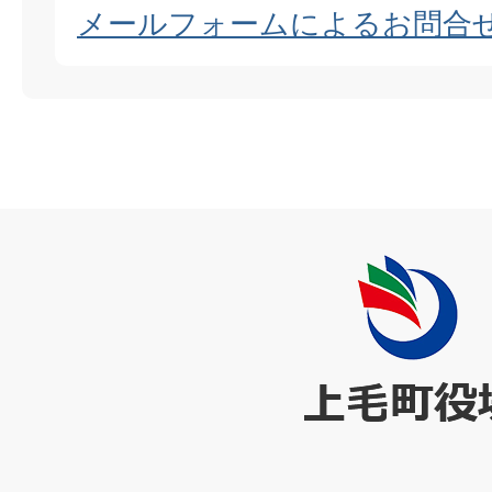
メールフォームによるお問合
上
毛
町
役
場