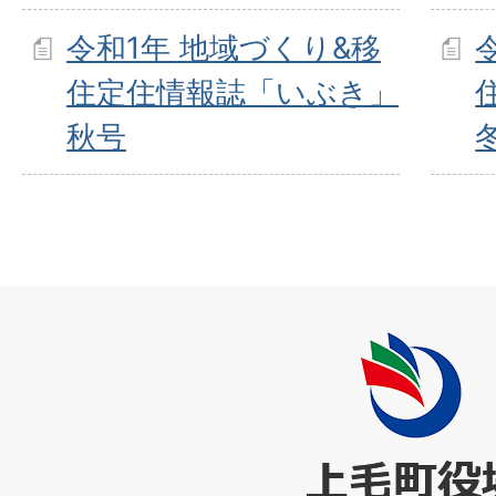
令和1年 地域づくり&移
住定住情報誌「いぶき」
秋号
上
毛
町
役