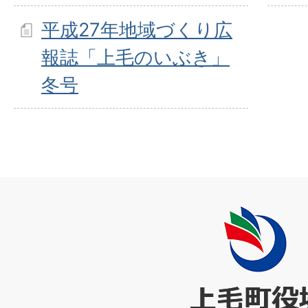
平成27年地域づくり広
報誌「上毛のいぶき」
冬号
上
毛
町
役