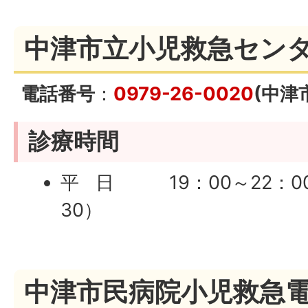
中津市立小児救急セン
電話番号
：
0979-26-0020
(中津
診療時間
平 日 19：00～22：0
30）
土曜日 12：00～22：0
30）
中津市民病院小児救急
日曜、祝日 9：00～22：0