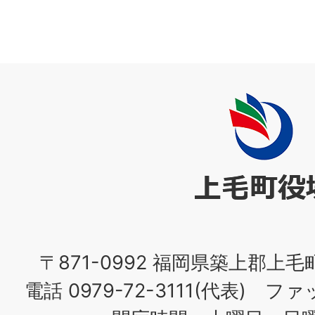
上
毛
町
役
場
〒871-0992 福岡県築上郡上毛
電話 0979-72-3111(代表) ファッ